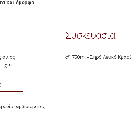
τα και όμορφο
Συσκευασία
ς οίνος
750ml - Ξηρό Λευκό Κρασ
Μοσχάτο
Κατάστημα VAKAKIS WINES
B
C
50
%
Τα κρασιά μας
Wi
Ο λογαριασμός μου
Bo
ρασία σερβιρίσματος
Το καλάθι μου
Επικοινωνήστε μαζί μας
Checkout
Πολιτική Cookies (ΕΕ)