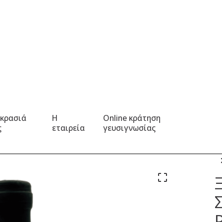
 κρασιά
Η
Online κράτηση
ς
εταιρεία
γευσιγνωσίας