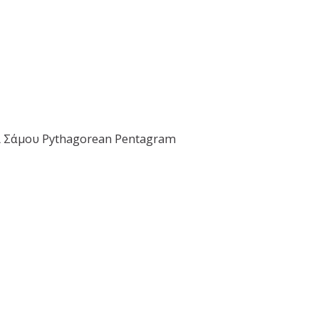
ί Σάμου Pythagorean Pentagram
ook a WINE TASTING
ne Tasting Booking System
ok a Meeting with Vakakis