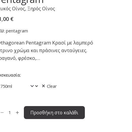
ευκός Οίνος
,
Ξηρός Οίνος
1,00
€
KU:
pentagram
ythagorean Pentagram Κρασί με λαμπερό
ίτρινο χρώμα και πράσινες ανταύγειες.
ραγανό, φρέσκο,…
υσκευασία:
Clear
Προσθήκη στο καλάθι