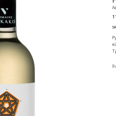
Λ
1
S
P
κ
Τ
Σ