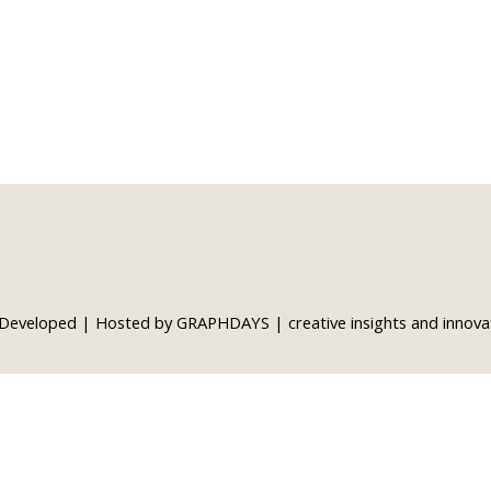
Όροι και Προϋποθέσεις
1,1
75
Developed
|
Hosted
by
GRAPHDAYS | creative insights and innova