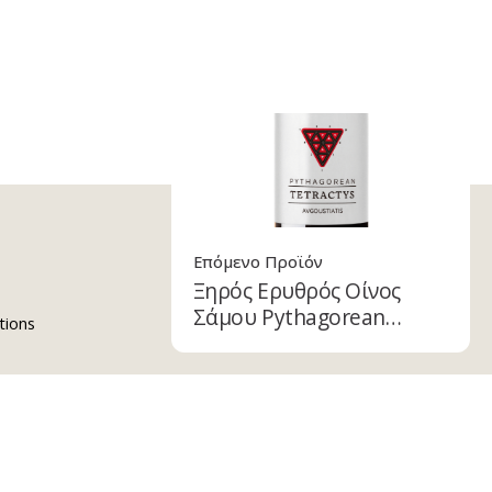
 κ.
0ml
Επόμενο Προϊόν
Προσθήκη στο καλάθι
Ξηρός Ερυθρός Οίνος
Σάμου Pythagorean
tions
Λευκός Οίνος
Ξηρός Οίνος
Tetractys