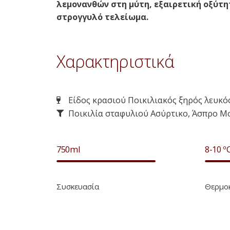
λεμονανθών στη μύτη, εξαιρετική οξύτη
στρογγυλό τελείωμα.
Χαρακτηριστικά
Είδος κρασιού Ποικιλιακός ξηρός λευκό
Ποικιλία σταφυλιού Ασύρτικο, Άσπρο 
Εταιρεία VAKAKIS WINES
750ml
8-10 º
75
%
Η εταιρεία μας
Αμπελώνες
Συσκευασία
Θερμοκ
Οινοποιείο
Κρασί & Πολιτισμός