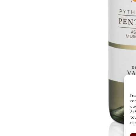
Γι
co
συγ
δε
τον
επη