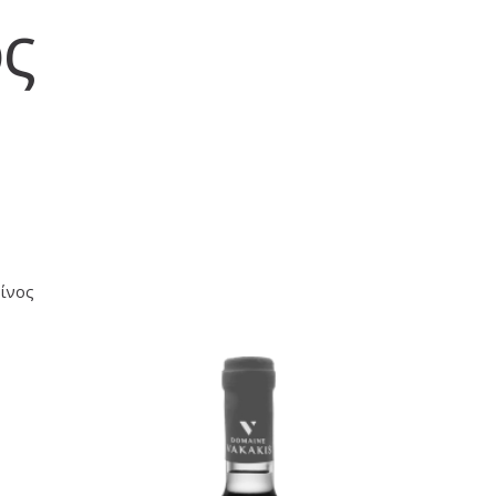
ς
Οίνος