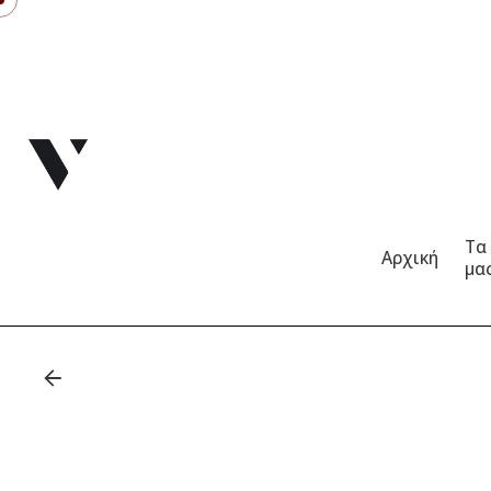
Skip
to
content
Τα
Αρχική
μα