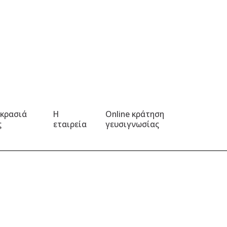
 κρασιά
Η
Online κράτηση
ς
εταιρεία
γευσιγνωσίας