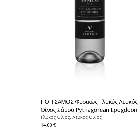
Εταιρεία VAKAKIS WINES
Η εταιρεία μας
Αμπελώνες
Οινοποιείο
Κρασί & Πολιτισμός
ΠΟΠ ΣΑΜΟΣ Φυσικώς Γλυκύς Λευκός
Οίνος Σάμου Pythagorean Epogdoon
Γλυκός Οίνος
Λευκός Οίνος
14,00
€