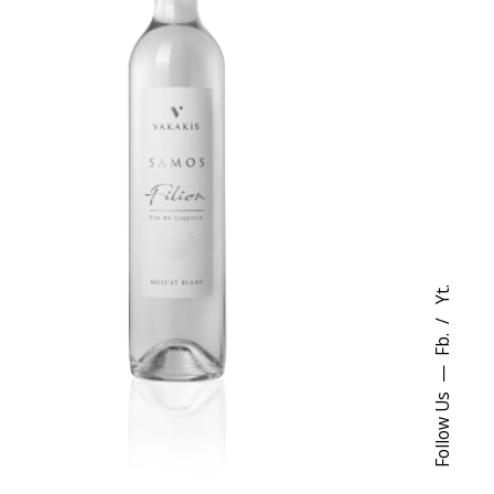
Yt.
Fb.
Follow Us